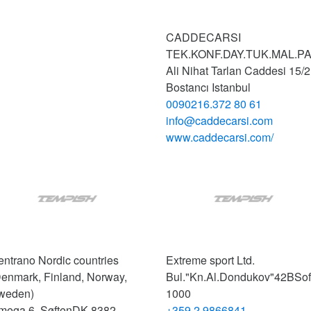
CADDECARSI
TEK.KONF.DAY.TUK.MAL.PAZ
Ali Nihat Tarlan Caddesi 15/2
Bostancı
Istanbul
0090216.372 80 61
info@caddecarsi.com
www.caddecarsi.com/
ntrano Nordic countries
Extreme sport Ltd.
Denmark, Finland, Norway,
Bul."Kn.Al.Dondukov"42B
Sof
weden)
1000
mega 6, Søften
DK-8382,
+359 2 9866841