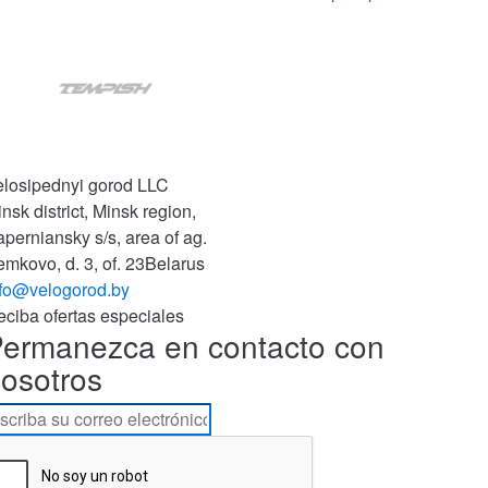
elosipednyi gorod LLC
nsk district, Minsk region,
aperniansky s/s,
area of ag.
mkovo, d. 3, of. 23
Belarus
nfo@velogorod.by
ciba ofertas especiales
ermanezca en contacto con
osotros