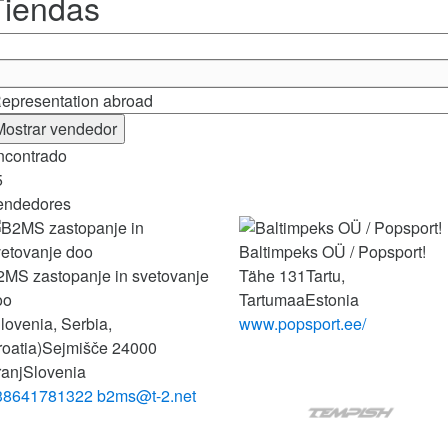
Tiendas
Mostrar vendedor
ncontrado
5
endedores
Baltimpeks OÜ / Popsport!
2MS zastopanje in svetovanje
Tähe 131
Tartu,
oo
Tartumaa
Estonia
lovenia, Serbia,
www.popsport.ee/
oatia)
Sejmišče 2
4000
ranj
Slovenia
38641781322
b2ms@t-2.net