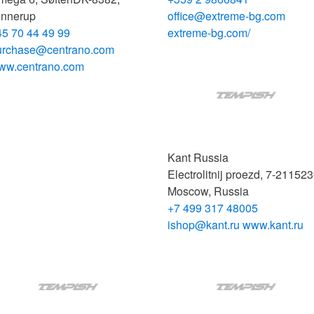
innerup
office@extreme-bg.com
45 70 44 49 99
extreme-bg.com/
urchase@centrano.com
ww.centrano.com
Kant Russia
Electrolitnij proezd, 7-2
11523
Moscow, Russia
+7 499 317 48005
ishop@kant.ru
www.kant.ru