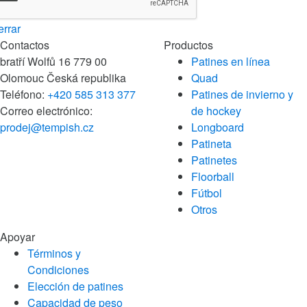
rrar
Contactos
Productos
bratří Wolfů 16
779 00
Patines en línea
Olomouc
Česká republika
Quad
Teléfono:
+420 585 313 377
Patines de invierno y
Correo electrónico:
de hockey
prodej@tempish.cz
Longboard
Patineta
Patinetes
Floorball
Fútbol
Otros
Apoyar
Términos y
Condiciones
Elección de patines
Capacidad de peso