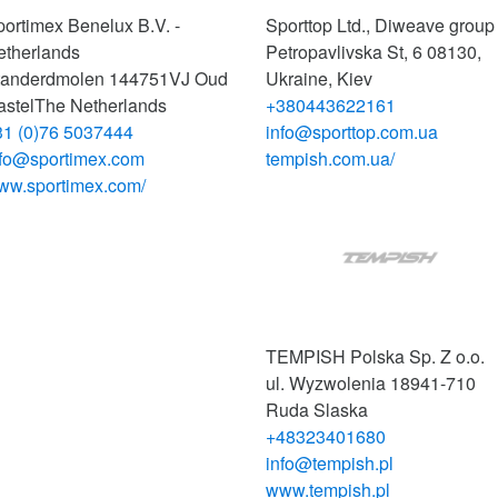
ortimex Benelux B.V. -
Sporttop Ltd., Diweave group
etherlands
Petropavlivska St, 6
08130,
tanderdmolen 14
4751VJ Oud
Ukraine, Kiev
astel
The Netherlands
+380443622161
31 (0)76 5037444
info@sporttop.com.ua
nfo@sportimex.com
tempish.com.ua/
ww.sportimex.com/
TEMPISH Polska Sp. Z o.o.
ul. Wyzwolenia 189
41-710
Ruda Slaska
+48323401680
info@tempish.pl
www.tempish.pl