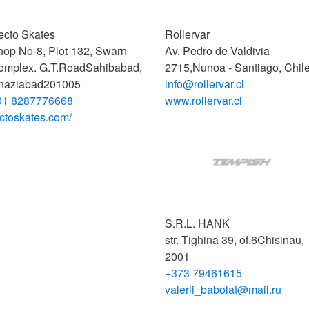
ecto Skates
Rollervar
hop No-8, Plot-132, Swarn
Av. Pedro de Valdivia
omplex. G.T.Road
Sahibabad,
2715,
Nunoa - Santiago, Chil
haziabad
201005
info@rollervar.cl
91 8287776668
www.rollervar.cl
ctoskates.com/
S.R.L. HANK
str. Tighina 39, of.6
Chisinau,
2001
+373 79461615
valerii_babolat@mail.ru