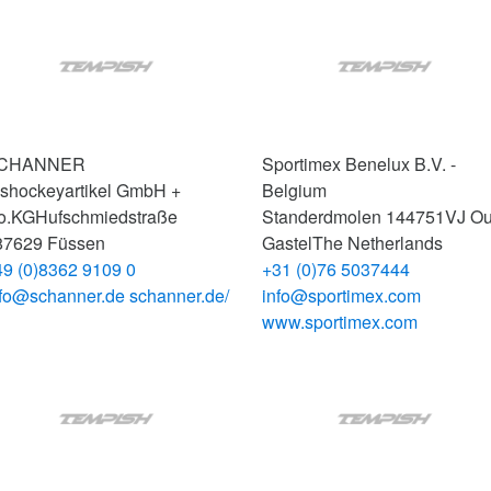
CHANNER
Sportimex Benelux B.V. -
ishockeyartikel GmbH +
Belgium
o.KG
Hufschmiedstraße
Standerdmolen 14
4751VJ O
87629 Füssen
Gastel
The Netherlands
49 (0)8362 9109 0
+31 (0)76 5037444
nfo@schanner.de
schanner.de/
info@sportimex.com
www.sportimex.com