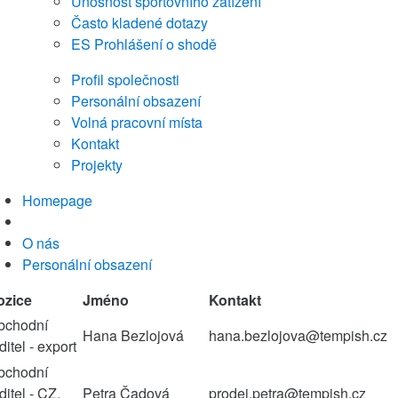
Únosnost sportovního zatížení
Často kladené dotazy
ES Prohlášení o shodě
Profil společnosti
Personální obsazení
Volná pracovní místa
Kontakt
Projekty
Homepage
O nás
Personální obsazení
ozice
Jméno
Kontakt
bchodní
Hana Bezlojová
hana.bezlojova@tempish.cz
ditel - export
bchodní
ditel - CZ,
Petra Čadová
prodej.petra@tempish.cz