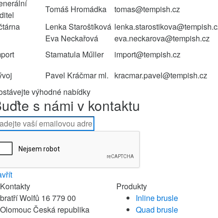
enerální
Tomáš Hromádka
tomas@tempish.cz
ditel
čtárna
Lenka Staroštíková
lenka.starostikova@tempish.c
Eva Neckařová
eva.neckarova@tempish.cz
mport
Stamatula Műller
import@tempish.cz
ývoj
Pavel Kráčmar ml.
kracmar.pavel@tempish.cz
ostávejte výhodné nabídky
uďte s námi v kontaktu
vřít
Kontakty
Produkty
bratří Wolfů 16
779 00
Inline brusle
Olomouc
Česká republika
Quad brusle