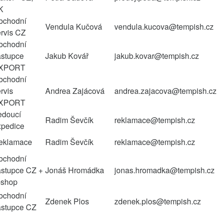
K
bchodní
Vendula Kučová
vendula.kucova@tempish.cz
ervis CZ
bchodní
ástupce
Jakub Kovář
jakub.kovar@tempish.cz
XPORT
bchodní
rvis
Andrea Zajácová
andrea.zajacova@tempish.cz
XPORT
edoucí
Radim Ševčík
reklamace@tempish.cz
xpedice
eklamace
Radim Ševčík
reklamace@tempish.cz
bchodní
ástupce CZ +
Jonáš Hromádka
jonas.hromadka@tempish.cz
-shop
bchodní
Zdenek Plos
zdenek.plos@tempish.cz
ástupce CZ