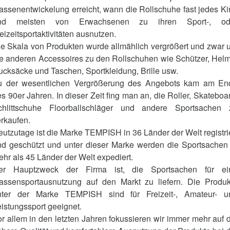
ssenentwickelung erreicht, wann die Rollschuhe fast jedes K
nd meisten von Erwachsenen zu ihren Sport-, od
eizeitsportaktivitäten ausnutzen.
ie Skala von Produkten wurde allmählich vergrößert und zwar 
ie anderen Accessoires zu den Rollschuhen wie Schützer, Helm
cksäcke und Taschen, Sportkleidung, Brille usw.
u der wesentlichen Vergrößerung des Angebots kam am En
s 90er Jahren. In dieser Zeit fing man an, die Roller, Skateboa
chlittschuhe Floorballschläger und andere Sportsachen 
rkaufen.
utzutage ist die Marke TEMPISH in 36 Länder der Welt registri
nd geschützt und unter dieser Marke werden die Sportsachen 
hr als 45 Länder der Welt expediert.
er Hauptzweck der Firma ist, die Sportsachen für ei
assensportausnutzung auf den Markt zu liefern. Die Produk
nter der Marke TEMPISH sind für Freizeit-, Amateur- u
istungssport geeignet.
r allem in den letzten Jahren fokussieren wir immer mehr auf 