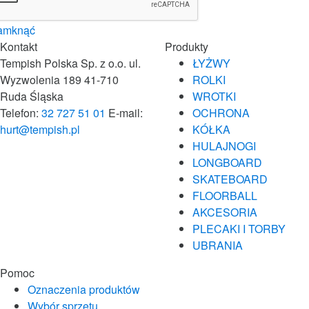
amknąć
Kontakt
Produkty
Tempish Polska Sp. z o.o.
ul.
ŁYŻWY
Wyzwolenia 189
41-710
ROLKI
Ruda Śląska
WROTKI
Telefon:
32 727 51 01
E-mail:
OCHRONA
hurt@tempish.pl
KÓŁKA
HULAJNOGI
LONGBOARD
SKATEBOARD
FLOORBALL
AKCESORIA
PLECAKI I TORBY
UBRANIA
Pomoc
Oznaczenia produktów
Wybór sprzętu