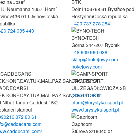
ezina Josef
BTK
. K. Neumanna 1057, Horní
Dolní 106
768 61 Bystřice po
tvínov
436 01 Litvínov
Česká
Hostýnem
Česká republika
publika
+420 737 278 284
420 724 985 440
BYNO-TECH
Górna 2
44-207 Rybnik
+48 609 960 038
sklep@hokejowy.com
hokejowy.com
CAMP-SPORT
ADDECARSI
UL. ZEGADŁOWICZA 3B
EK.KONF.DAY.TUK.MAL.PAZ.SAN.TIC.LTD.STI.
(32) 670 95 41
i Nihat Tarlan Caddesi 15/2
biuro@turystyka-sport.pl
ostancı
Istanbul
www.turystyka-sport.pl
090216.372 80 61
nfo@caddecarsi.com
Capricorn
ww.caddecarsi.com/
Štúrova 8/16
040 01