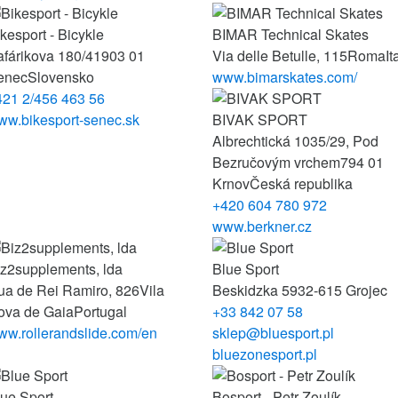
kesport - Bicykle
BIMAR Technical Skates
afárikova 180/41
903 01
Via delle Betulle, 115
Roma
It
enec
Slovensko
www.bimarskates.com/
421 2/456 463 56
ww.bikesport-senec.sk
BIVAK SPORT
Albrechtická 1035/29, Pod
Bezručovým vrchem
794 01
Krnov
Česká republika
+420 604 780 972
www.berkner.cz
iz2supplements, lda
Blue Sport
ua de Rei Ramiro, 826
Vila
Beskidzka 59
32-615 Grojec
ova de Gaia
Portugal
+33 842 07 58
ww.rollerandslide.com/en
sklep@bluesport.pl
bluezonesport.pl
ue Sport
Bosport - Petr Zoulík