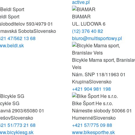
active.pl
ldi Sport
BIAMAR
loboditelov 593/4
979 01
UL. LUDOWA 6
imavská Sobota
Slovensko
(12) 376 40 82
421 47/562 13 68
biuro@multisportowy.pl
ww.beldi.sk
Bicykle Mama sport, Branisla
Veis
Nám. SNP 118/11
963 01
Krupina
Slovensko
+421 904 981 198
icykle SG
Bike Šport He s.r.o.
lavná 2903/65
080 01
Námestie slobody 50
066 01
rešov
Slovensko
Humenné
Slovensko
421 51/773 21 68
+421 57/775 09 88
ww.bicyklesg.sk
www.bikesporthe.sk