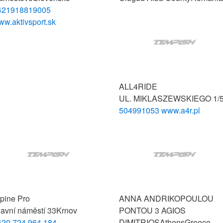
421918819005
w.aktivsport.sk
ALL4RIDE
UL. MIKLASZEWSKIEGO 1/
504991053
www.a4r.pl
pine Pro
ANNA ANDRIKOPOULOU
lavní náměstí 33
Krnov
PONTOU 3 AGIOS
420 724 964 184
DIMITRIOS
Athens
Greece