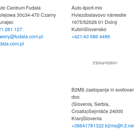
uto Centrum Fudala
Auto-šport-mix
olejowa 30c
34-470 Czarny
Hviezdoslavovo námestie
unajec
1675/52
026 01 Dolný
21 261 127
Kubín
Slovensko
owery@fudala.com.pl
+421/43 586 4486
dala.com.pl
B2MS zastopanje in svetovan
doo
(Slovenia, Serbia,
Croatia)
Sejmišče 2
4000
Kranj
Slovenia
+38641781322
b2ms@t-2.ne