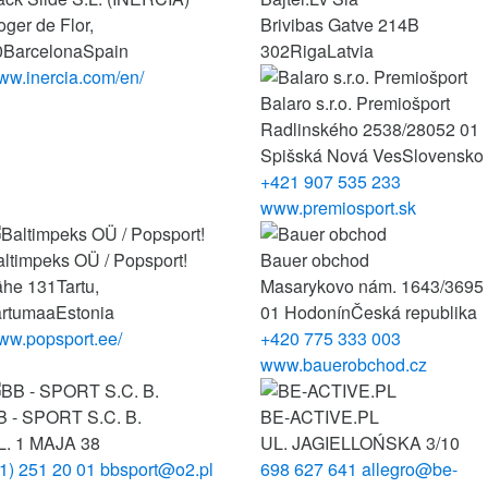
ger de Flor,
Brivibas Gatve 214B
0
Barcelona
Spain
302
Riga
Latvia
ww.inercia.com/en/
Balaro s.r.o. Premiošport
Radlinského 2538/28
052 01
Spišská Nová Ves
Slovensko
+421 907 535 233
www.premiosport.sk
ltimpeks OÜ / Popsport!
Bauer obchod
ähe 131
Tartu,
Masarykovo nám. 1643/3
695
artumaa
Estonia
01 Hodonín
Česká republika
ww.popsport.ee/
+420 775 333 003
www.bauerobchod.cz
B - SPORT S.C. B.
BE-ACTIVE.PL
L. 1 MAJA 38
UL. JAGIELLOŃSKA 3/10
1) 251 20 01
bbsport@o2.pl
698 627 641
allegro@be-