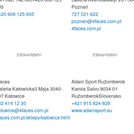
05
Poznań
420 608 125 605
727 021 622
poznan@4faces.com.pl
4faces.com.pl
faces
Adam Sport Ružomberok
aleria Katowicka
3 Maja 30
40-
Karola Salvu 9
034 01
97 Katowice
Ružomberok
Slovensko
32 414 12 30
+421 915 824 928
atowice@4faces.com.pl
www.adamsport.eu
aces.com.pl/sklepy/katowice.html