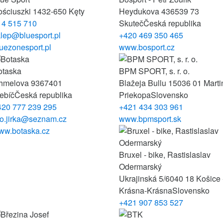
ościuszki 14
32-650 Kęty
Heydukova 436
539 73
14 515 710
Skuteč
Česká republika
klep@bluesport.pl
+420 469 350 465
uezonesport.pl
www.bosport.cz
otaska
BPM SPORT, s. r. o.
hmelova 93
67401
Blažeja Bullu 15
036 01 Marti
ebíč
Česká republika
Priekopa
Slovensko
420 777 239 295
+421 434 303 961
ro.jirka@seznam.cz
www.bpmsport.sk
ww.botaska.cz
Bruxel - bike, Rastislaslav
Odermarský
Ukrajinská 5/6
040 18 Košice 
Krásna-Krásna
Slovensko
+421 907 853 527