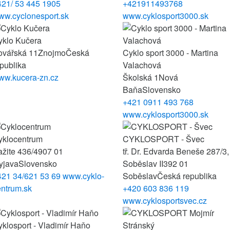
421/ 53 445 1905
+421911493768
ww.cyclonesport.sk
www.cyklosport3000.sk
yklo Kučera
ovářská 11
Znojmo
Česká
Cyklo sport 3000 - Martina
publika
Valachová
ww.kucera-zn.cz
Školská 1
Nová
Baňa
Slovensko
+421 0911 493 768
www.cyklosport3000.sk
yklocentrum
CYKLOSPORT - Švec
žite 436/4
907 01
tř. Dr. Edvarda Beneše 287/3,
yjava
Slovensko
Soběslav II
392 01
421 34/621 53 69
www.cyklo-
Soběslav
Česká republika
entrum.sk
+420 603 836 119
www.cyklosportsvec.cz
klosport - Vladimír Haňo