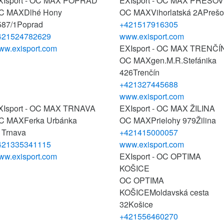
XIsport - OC MAX POPRAD
EXIsport - OC MAX PREŠOV
C MAX
Dlhé Hony
OC MAX
Vihorlatská 2A
Prešo
587/1
Poprad
+421517916305
421524782629
www.exisport.com
ww.exisport.com
EXIsport - OC MAX TRENČÍ
OC MAX
gen.M.R.Stefánika