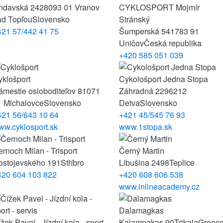
ndavská 2428
093 01 Vranov
CYKLOSPORT Mojmír
ad Topľou
Slovensko
Stránský
421 57/442 41 75
Šumperská 541
783 91
Uničov
Česká republika
+420 585 051 039
yklošport
Cykološport Jedna Stopa
ámestie osloboditeľov 81
071
Záhradná 22
96212
1 Michalovce
Slovensko
Detva
Slovensko
421 56/643 10 64
+421 45/545 76 93
ww.cyklosport.sk
www.1stopa.sk
rnoch Milan - Trisport
Černý Martin
ostojevského 191
Stříbro
Libušina 2498
Teplice
420 604 103 822
+420 608 606 538
www.inlineacademy.cz
Dalamagkas
žek Pavel - Jízdní kola - sport
Kalampakas 90
Trikala
Greec