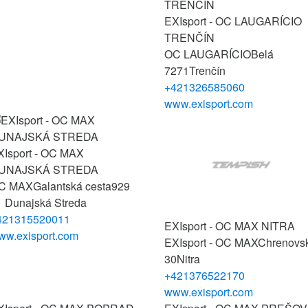
EXIsport - OC LAUGARÍCIO
TRENČÍN
OC LAUGARÍCIO
Belá
7271
Trenčín
+421326585060
www.exisport.com
XIsport - OC MAX
UNAJSKÁ STREDA
C MAX
Galantská cesta
929
1 Dunajská Streda
421315520011
EXIsport - OC MAX NITRA
ww.exisport.com
EXIsport - OC MAX
Chrenovs
30
Nitra
+421376522170
www.exisport.com