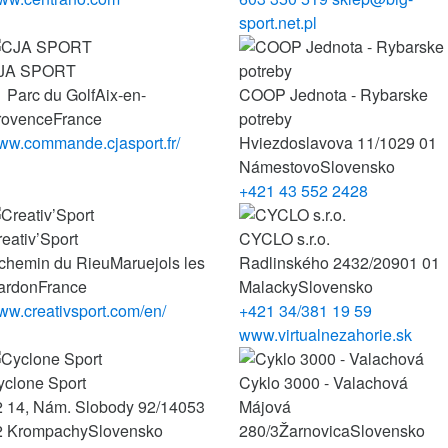
sport.net.pl
JA SPORT
 Parc du Golf
Aix-en-
COOP Jednota - Rybarske
rovence
France
potreby
ww.commande.cjasport.fr/
Hviezdoslavova 11/1
029 01
Námestovo
Slovensko
+421 43 552 2428
eativ’Sport
CYCLO s.r.o.
 chemin du Rieu
Maruejols les
Radlinského 2432/20
901 01
ardon
France
Malacky
Slovensko
ww.creativsport.com/en/
+421 34/381 19 59
www.virtualnezahorie.sk
yclone Sport
Cyklo 3000 - Valachová
2 14, Nám. Slobody 92/14
053
Májová
2 Krompachy
Slovensko
280/3
Žarnovica
Slovensko