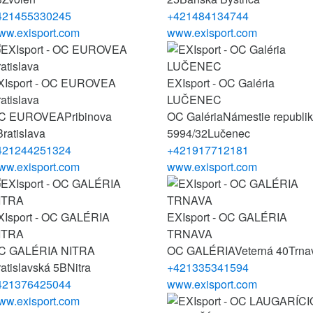
421455330245
+421484134744
ww.exisport.com
www.exisport.com
XIsport - OC EUROVEA
EXIsport - OC Galéria
atislava
LUČENEC
C EUROVEA
Pribinova
OC Galéria
Námestie republi
Bratislava
5994/32
Lučenec
421244251324
+421917712181
ww.exisport.com
www.exisport.com
XIsport - OC GALÉRIA
EXIsport - OC GALÉRIA
ITRA
TRNAVA
C GALÉRIA NITRA
OC GALÉRIA
Veterná 40
Trna
atislavská 5B
Nitra
+421335341594
421376425044
www.exisport.com
ww.exisport.com