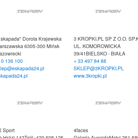
Eskapada" Dorota Krajewska
3 KROPKI.PL SP Z O.O. SP.
arszawska 63
05-300 Mińsk
UL. KOMOROWICKA
azowiecki
39/41
BIELSKO - BIAŁA
10 136 100
+ 33 497 84 88
klep@eskapada24.pl
SKLEP@3KROPKI.PL
skapada24.pl
www.3kropki.pl
X Sport
4faces
a Hrázi 142
Telč
+420 608 125
Galeria Avenida
Matyi 2
61-58