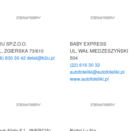
2U SP.Z.O.O.
BABY EXPRESS
L. ZGIERSKA 73/610
UL. WAŁ MIEDZESZYŃSKI
46) 830 30 42
detal@b2u.pl
504
(22) 616 30 32
autofoteliki@autofoteliki.pl
www.autofoteliki.pl
ack Slide S.L. (INERCIA)
Bajtel.Lv Sia