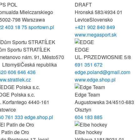
PS POL
DRAFT
omualda Mielczarskiego
Hronská 583/4
934 01
/50
02-798 Warszawa
Levice
Slovensko
22 403 18 75
sportown.pl
+421 902 840 849
www.megasport.sk
ům Sportu STRATÍLEK
EDGE
metanovo nám. 91, Město
570
UL. PRZEDWIOSNIE 5/8
 Litomyšl
Česká republika
691 351 672
420 606 646 436
edge.poland@gmail.com
w.stratilek.cz
www.edge.shop.pl
DGE Polska s.c.
Edge Team
. Korfantego 44
40-161
Augustowska 34/45
10-683
atowice
Olsztyn
60 761 333
edge.shop.pl
604 183 885
 Patín de Oro
Elbe hockey
 de Pontones 17, local
Vrlíkova 1181/8
031 01