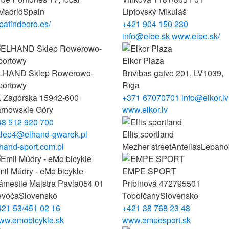
Madrid
Spain
Liptovský Mikuláš
patindeoro.es/
+421 904 150 230
info@elbe.sk
www.elbe.sk/
Elkor Plaza
LHAND Sklep Rowerowo-
Brīvības gatve 201,
LV1039,
portowy
Rīga
. Zagórska 159
42-600
+371 67070701
info@elkor.lv
arnowskie Góry
www.elkor.lv
48 512 920 700
klep4@elhand-gwarek.pl
Ellis sportland
hand-sport.com.pl
Mezher street
Antelias
Lebano
il Múdry - eMo bicykle
EMPE SPORT
ámestie Majstra Pavla
054 01
Pribinová 4727
95501
evoča
Slovensko
Topoľčany
Slovensko
421 53/451 02 16
+421 38 768 23 48
ww.emobicykle.sk
www.empesport.sk