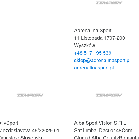
Adrenalina Sport
11 Listopada 17
07-200
Wyszków
+48 517 195 539
sklep@adrenalinasport.pl
adrenalinasport.pl
tivSport
Alba Sport Vision S.R.L
viezdoslavova 46/22
029 01
Sat Limba, Dacilor 48
Com.
ámestovo
Slovensko
Ciugud Alba County
Romania