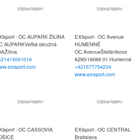
XIsport - OC AUPARK ŽILINA
EXIsport - OC Avenue
C AUPARK
Veľká okružná
HUMENNÉ
9A
Žilina
OC Avenue
Štefánikova
421415001016
6295/16
066 01 Humenné
ww.exisport.com
+421577754234
www.exisport.com
XIsport - OC CASSOVIA
EXIsport - OC CENTRAL
OŠICE
Bratislava