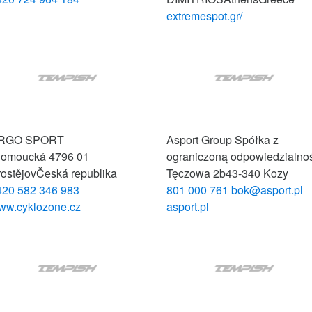
extremespot.gr/
RGO SPORT
Asport Group Spółka z
lomoucká 4
796 01
ograniczoną odpowiedzialno
ostějov
Česká republika
Tęczowa 2b
43-340 Kozy
420 582 346 983
801 000 761
bok@asport.pl
ww.cyklozone.cz
asport.pl