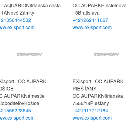
C AQUARIO
Nitrianska cesta
OC AUPARK
Einsteinova
11A
Nové Zámky
18
Bratislava
421356444502
+421262411667
ww.exisport.com
www.exisport.com
XIsport - OC AUPARK
EXIsport - OC AUPARK
OŠICE
PIEŠŤANY
C AUPARK
Námestie
OC AUPARK
Nitrianska
loboditeľov
Košice
7555/18
Piešťany
421556223645
+421917712184
ww.exisport.com
www.exisport.com