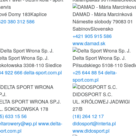
servis
ové Domy 183
Kaplice
DAMAD - Mária Marcinková
420 380 312 586
Námestie slobody 79
083 01
Sabinov
Slovensko
+421 905 915 586
www.damad.sk
lta Sport Wrona Sp. J.
Delta Sport Wrona Sp. J.
okołowska 33
08-110 Siedlce
Piłsudskiego 51
08-110 Siedl
84 922 666
delta-sport.com.pl
+25 644 88 54
delta-
sport.com.pl
DIDOSPORT S.C.
ELTA SPORT WRONA SP.J.
UL. KRÓLOWEJ JADWIGI
L. SOKOŁOWSKA 178
27/B
5) 633 15 56
(18) 264 12 17
eltarowery@wp.pl
www.delta-
didosport@interia.pl
ort.com.pl
www.didosport.pl