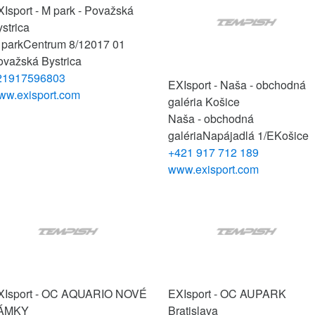
Isport - M park - Považská
strica
 park
Centrum 8/12
017 01
ovažská Bystrica
21917596803
EXIsport - Naša - obchodná
ww.exisport.com
galéria Košice
Naša - obchodná
galéria
Napájadlá 1/E
Košice
+421 917 712 189
www.exisport.com
XIsport - OC AQUARIO NOVÉ
EXIsport - OC AUPARK
ÁMKY
Bratislava