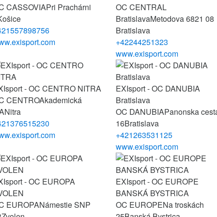
C CASSOVIA
Pri Prachárni
OC CENTRAL
Košice
Bratislava
Metodova 6
821 08
421557898756
Bratislava
ww.exisport.com
+42244251323
www.exisport.com
XIsport - OC CENTRO NITRA
EXIsport - OC DANUBIA
C CENTRO
Akademická
Bratislava
/A
Nitra
OC DANUBIA
Panonska cest
421376515230
16
Bratislava
ww.exisport.com
+421263531125
www.exisport.com
XIsport - OC EUROPA
EXIsport - OC EUROPE
VOLEN
BANSKÁ BYSTRICA
C EUROPA
Námestie SNP
OC EUROPE
Na troskách
3
Zvolen
25
Banská Bystrica