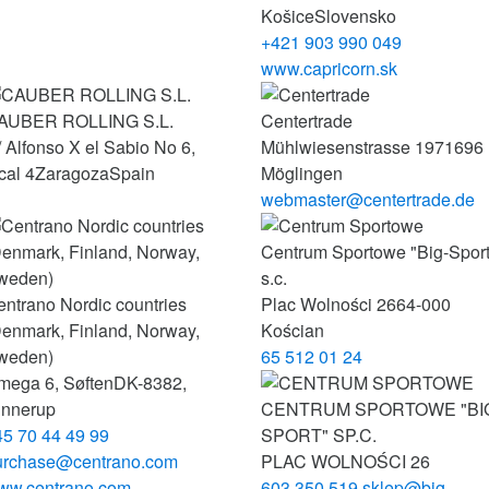
Košice
Slovensko
+421 903 990 049
www.capricorn.sk
AUBER ROLLING S.L.
Centertrade
 Alfonso X el Sabio No 6,
Mühlwiesenstrasse 19
71696
cal 4
Zaragoza
Spain
Möglingen
webmaster@centertrade.de
Centrum Sportowe "Big-Sport
s.c.
ntrano Nordic countries
Plac Wolności 26
64-000
Denmark, Finland, Norway,
Kościan
weden)
65 512 01 24
mega 6, Søften
DK-8382,
innerup
CENTRUM SPORTOWE "BI
45 70 44 49 99
SPORT" SP.C.
urchase@centrano.com
PLAC WOLNOŚCI 26
ww.centrano.com
603 350 519
sklep@big-