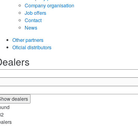
Company organisation
Job offers
Contact
News
Other partners
Oficial distributors
Dealers
Show dealers
ound
82
ealers