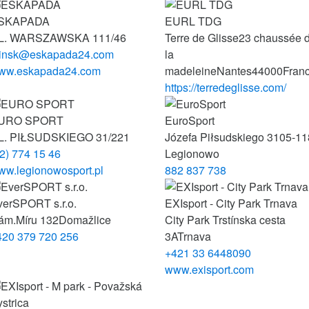
SKAPADA
EURL TDG
L. WARSZAWSKA 111/46
Terre de Glisse
23 chaussée 
insk@eskapada24.com
la
ww.eskapada24.com
madeleine
Nantes
44000
Fran
https://terredeglisse.com/
URO SPORT
EuroSport
L. PIŁSUDSKIEGO 31/221
Józefa Piłsudskiego 31
05-11
2) 774 15 46
Legionowo
ww.legionowosport.pl
882 837 738
verSPORT s.r.o.
EXIsport - City Park Trnava
ám.Míru 132
Domažlice
City Park
Trstínska cesta
420 379 720 256
3A
Trnava
+421 33 6448090
www.exisport.com