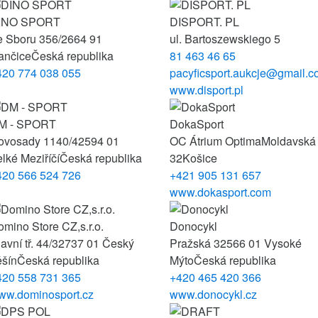
INO SPORT
DISPORT. PL
e Sboru 356/2
664 91
ul. Bartoszewskiego 5
ančice
Česká republika
81 463 46 65
420 774 038 055
pacyficsport.aukcje@gmail.
www.disport.pl
M - SPORT
DokaSport
ovosady 1140/42
594 01
OC Átrium Optima
Moldavská
lké Meziříčí
Česká republika
32
Košice
420 566 524 726
+421 905 131 657
www.dokasport.com
mino Store CZ,s.r.o.
Donocykl
avní tř. 44/32
737 01 Český
Pražská 32
566 01 Vysoké
ěšín
Česká republika
Mýto
Česká republika
420 558 731 365
+420 465 420 366
ww.dominosport.cz
www.donocykl.cz